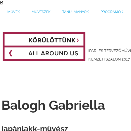
B
MŰVEK
MŰVÉSZEK
TANULMÁNYOK
PROGRAMOK
IPAR- ÉS TERVEZŐMŰV
NEMZETI SZALON 2017
Balogh Gabriella
japánlakk-művész