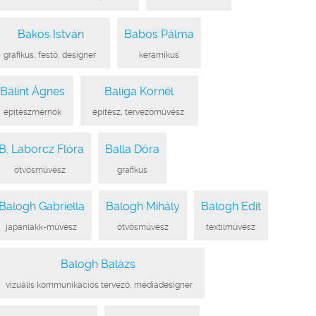
Bakos István
Babos Pálma
●
grafikus, festő, designer
●
●
keramikus
●
Bálint Ágnes
Baliga Kornél
●
építészmérnök
●
●
építész, tervezőművész
●
B. Laborcz Flóra
Balla Dóra
●
ötvösművész
●
●
grafikus
●
Balogh Gabriella
Balogh Mihály
Balogh Edit
●
japánlakk-művész
●
●
ötvösművész
●
●
textilművész
●
Balogh Balázs
●
vizuális kommunikációs tervező, médiadesigner
●