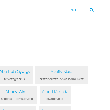
ENGLISH
Aba Béla György
Abaffy Klára
●
tervezőgrafikus
●
●
ékszertervező, ötvös iparművész
●
Abonyi Alma
Albert Melinda
●
szobrász, formatervező
●
●
divattervező
●