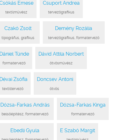
Csókás Emese
Csuport Andrea
●
textilművész
●
●
tervezőgrafikus
●
Czakó Zsolt
Demény Rozália
●
tipográfus, grafikus
●
●
tervezőgrafikus, formatervező
●
Dániel Tünde
Dávid Attila Norbert
●
formatervező
●
●
ötvösművész
●
Dévai Zsófia
Doncsev Antoni
●
textiltervező
●
●
ötvös
●
Dózsa-Farkas András
Dózsa-Farkas Kinga
●
belsőépítész, formatervező
●
●
formatervező
●
Ebedli Gyula
E Szabó Margit
●
belsőépítész, formatervező
●
●
textilművész
●