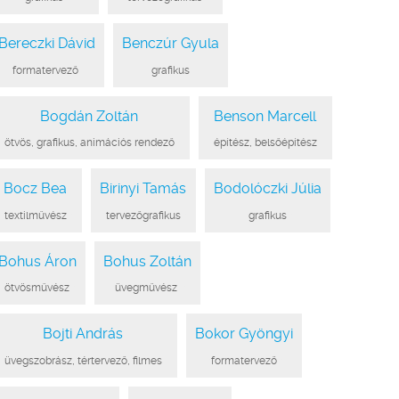
Bereczki Dávid
Benczúr Gyula
●
formatervező
●
●
grafikus
●
Bogdán Zoltán
Benson Marcell
●
ötvös, grafikus, animációs rendező
●
●
építész, belsőépítész
●
Bocz Bea
Birinyi Tamás
Bodolóczki Júlia
●
textilművész
●
●
tervezőgrafikus
●
●
grafikus
●
Bohus Áron
Bohus Zoltán
●
ötvösművész
●
●
üvegművész
●
Bojti András
Bokor Gyöngyi
●
üvegszobrász, tértervező, filmes
●
●
formatervező
●