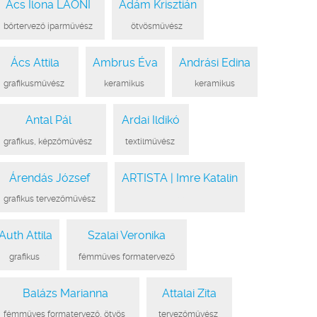
Ács Ilona LAONI
Ádám Krisztián
●
bőrtervező iparművész
●
●
ötvösművész
●
Ács Attila
Ambrus Éva
Andrási Edina
●
grafikusművész
●
●
keramikus
●
●
keramikus
●
Antal Pál
Ardai Ildikó
●
grafikus, képzőművész
●
●
textilművész
●
Árendás József
ARTISTA | Imre Katalin
●
grafikus tervezőművész
●
●
●
Auth Attila
Szalai Veronika
●
grafikus
●
●
fémműves formatervező
●
Balázs Marianna
Attalai Zita
●
fémműves formatervező, ötvös
●
●
tervezőművész
●