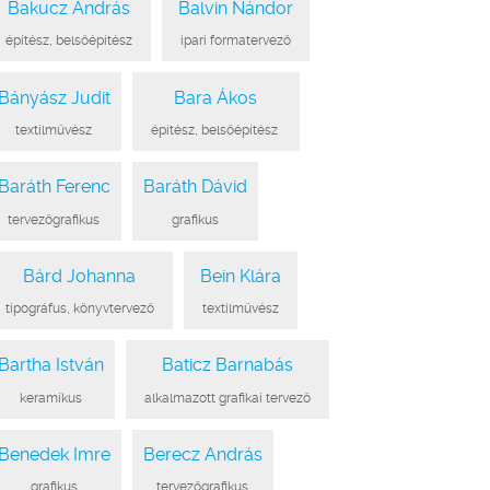
Bakucz András
Balvin Nándor
●
építész, belsőépítész
●
●
ipari formatervező
●
Bányász Judit
Bara Ákos
●
textilművész
●
●
építész, belsőépítész
●
Baráth Ferenc
Baráth Dávid
●
tervezőgrafikus
●
●
grafikus
●
Bárd Johanna
Bein Klára
●
tipográfus, könyvtervező
●
●
textilművész
●
Bartha István
Baticz Barnabás
●
keramikus
●
●
alkalmazott grafikai tervező
●
Benedek Imre
Berecz András
●
grafikus
●
●
tervezőgrafikus
●