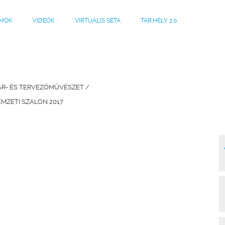
MOK
VIDEÓK
VIRTUÁLIS SÉTA
TÁR.HELY 2.0
AR- ÉS TERVEZŐMŰVÉSZET /
MZETI SZALON 2017