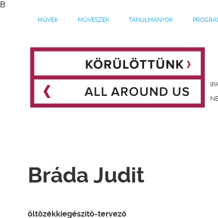
B
MŰVEK
MŰVÉSZEK
TANULMÁNYOK
PROGRA
IP
NE
Bráda Judit
öltözékkiegészítő-tervező