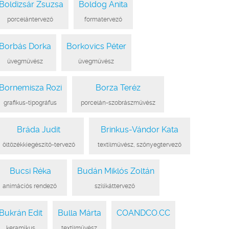
Boldizsár Zsuzsa
Boldog Anita
●
porcelántervező
●
●
formatervező
●
Borbás Dorka
Borkovics Péter
●
üvegművész
●
●
üvegművész
●
Bornemisza Rozi
Borza Teréz
●
grafikus-tipográfus
●
●
porcelán-szobrászművész
●
Bráda Judit
Brinkus-Vándor Kata
●
öltözékkiegészítő-tervező
●
●
textilművész, szőnyegtervező
●
Bucsi Réka
Budán Miklós Zoltán
●
animációs rendező
●
●
szilikáttervező
●
Bukrán Edit
Bulla Márta
COANDCO.CC
●
keramikus
●
●
textilművész
●
●
●