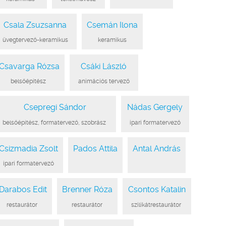
Csala Zsuzsanna
Csemán Ilona
●
üvegtervező-keramikus
●
●
keramikus
●
Csavarga Rózsa
Csáki László
●
belsőépítész
●
●
animációs tervező
●
Csepregi Sándor
Nádas Gergely
●
belsőépítész, formatervező, szobrász
●
●
ipari formatervező
●
Csizmadia Zsolt
Pados Attila
Antal András
●
ipari formatervező
●
●
●
●
●
Darabos Edit
Brenner Róza
Csontos Katalin
●
restaurátor
●
●
restaurátor
●
●
szilikátrestaurátor
●